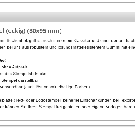
Stempel Kugelschreiber
Taucherstempel
Geocaching-Stempel
l (eckig) (80x95 mm)
Lehrerstempel
it Buchenholzgriff ist noch immer ein Klassiker und einer der am häufi
Kinderstempel
en bei uns aus robustem und lösungsmittelresistentem Gummi mit eine
Sie:
t ohne Aufpreis
ren des Stempelabdrucks
m Stempel darstellbar
n verwendbar (auch lösungsmittelhaltige Farben)
elplatte (Text- oder Logostempel, keinerlei Einschänkungen bei Textgrö
er können Sie Ihren Stempel frei gestalten oder eigene Vorlagen herau