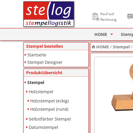
Kauf auf
Rechnung
HOME
Stem
Stempel Designer
Holzs
Stempel bestellen
HOME
/
Stempel
Startseite
ImageCard Design
Selbs
Stempel Designer
Datu
Produktübersicht
Lager
Stempel
Holzstempel
Pagin
Holzstempel (eckig)
Ziffe
Holzstempel (rund)
Motiv
Selbstfärber Stempel
Datumstempel
Deine