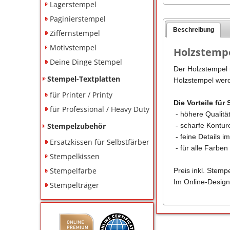
Lagerstempel
Paginierstempel
Beschreibung
Ziffernstempel
Motivstempel
Holzstempe
Deine Dinge Stempel
Der Holzstempel m
Stempel-Textplatten
Holzstempel werd
für Printer / Printy
Die Vorteile für 
für Professional / Heavy Duty
- höhere Qualitä
Stempelzubehör
- scharfe Kontu
- feine Details i
Ersatzkissen für Selbstfärber
- für alle Farbe
Stempelkissen
Stempelfarbe
Preis inkl. Stemp
Im Online-Design
Stempelträger