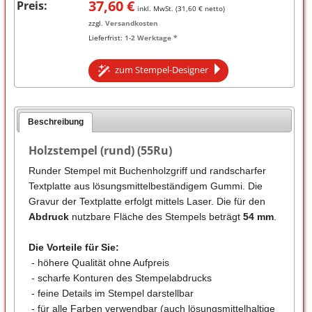
37,60
€
Preis:
inkl. MwSt. (
31,60
€ netto)
zzgl.
Versandkosten
Lieferfrist:
1-2 Werktage *
zum Stempel-Designer
Beschreibung
Holzstempel (rund) (55Ru)
Runder Stempel mit Buchenholzgriff und randscharfer
Textplatte aus lösungsmittelbeständigem Gummi. Die
Gravur der Textplatte erfolgt mittels Laser. Die für den
Abdruck
nutzbare Fläche des Stempels beträgt
54 mm
.
Die Vorteile für Sie:
- höhere Qualität ohne Aufpreis
- scharfe Konturen des Stempelabdrucks
- feine Details im Stempel darstellbar
- für alle Farben verwendbar (auch lösungsmittelhaltige