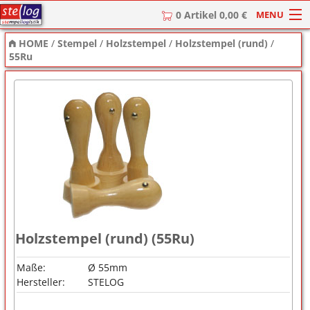
MENU
0 Artikel 0,00 €
HOME
/
Stempel
/
Holzstempel
/
Holzstempel (rund)
/
HOME
55Ru
Stempel
Stempel-Textplatten
Stempelzubehör
Holzstempel (rund) (55Ru)
Maße:
Ø 55mm
Hersteller:
STELOG