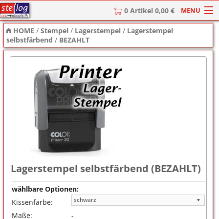
MENU
0 Artikel 0,00 €
HOME
/
Stempel
/
Lagerstempel
/
Lagerstempel
HOME
selbstfärbend
/
BEZAHLT
Stempel
Stempel-Textplatten
Stempelzubehör
Lagerstempel selbstfärbend (BEZAHLT)
wählbare Optionen:
Kissenfarbe:
Maße:
-