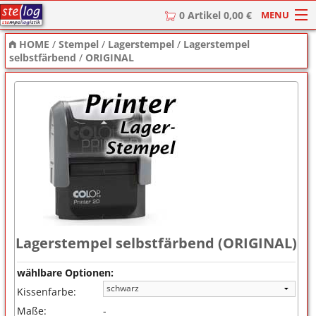
MENU
0 Artikel 0,00 €
HOME
/
Stempel
/
Lagerstempel
/
Lagerstempel
HOME
selbstfärbend
/
ORIGINAL
Stempel
Stempel-Textplatten
Stempelzubehör
Lagerstempel selbstfärbend (ORIGINAL)
wählbare Optionen:
Kissenfarbe:
Maße:
-