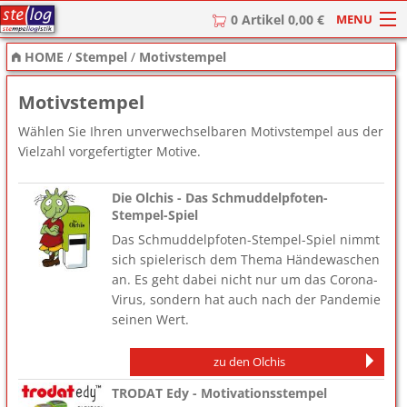
MENU
0 Artikel 0,00 €
HOME
/
Stempel
/
Motivstempel
HOME
Motivstempel
Stempel
Wählen Sie Ihren unverwechselbaren Motivstempel aus der
Stempel-Textplatten
Vielzahl vorgefertigter Motive.
Stempelzubehör
Die Olchis - Das Schmuddelpfoten-
Stempel-Spiel
Das Schmuddelpfoten-Stempel-Spiel nimmt
sich spielerisch dem Thema Händewaschen
an. Es geht dabei nicht nur um das Corona-
Virus, sondern hat auch nach der Pandemie
seinen Wert.
zu den Olchis
TRODAT Edy - Motivationsstempel