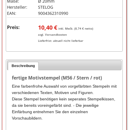
Maße:
Ø 20mm
Hersteller:
STELOG
EAN:
9004362310990
10,40
€
Preis:
inkl. MwSt. (
8,74
€ netto)
zzgl.
Versandkosten
Lieferfrist:
aktuell nicht lieferbar
Beschreibung
fertige Motivstempel (M56 / Stern / rot)
Eine farbenfrohe Auswahl von vorgefärbten Stempeln mit
verschiedenen Texten, Motiven und Figuren.
Diese Stempel benötigen kein seperates Stempelkissen,
da sie bereits voreingefärbt sind. - Die jeweilige
Einfärbung entnehmen Sie den einzelnen
Vorschaubildern.