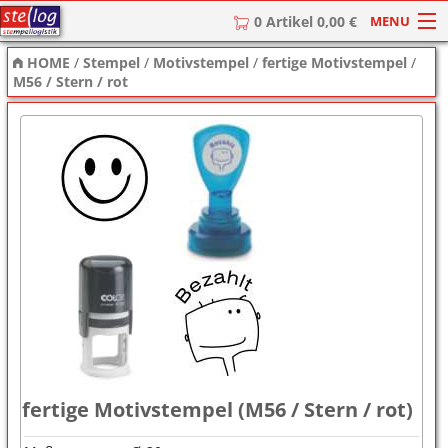
MENU
0 Artikel 0,00 €
HOME
/
Stempel
/
Motivstempel
/
fertige Motivstempel
/
HOME
M56 / Stern / rot
Stempel
Stempel-Textplatten
Stempelzubehör
fertige Motivstempel (M56 / Stern / rot)