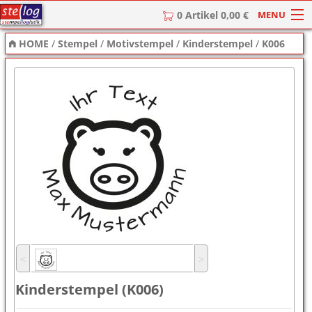
MENU
0 Artikel 0,00 €
HOME
/
Stempel
/
Motivstempel
/
Kinderstempel
/
K006
HOME
Stempel
Stempel-Textplatten
Stempelzubehör
˂
˃
Kinderstempel (K006)