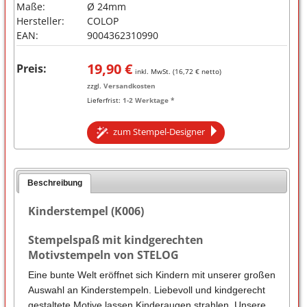
Maße:
Ø 24mm
Hersteller:
COLOP
EAN:
9004362310990
19,90
€
Preis:
inkl. MwSt. (
16,72
€ netto)
zzgl.
Versandkosten
Lieferfrist:
1-2 Werktage *
zum Stempel-Designer
Beschreibung
Kinderstempel (K006)
Stempelspaß mit kindgerechten
Motivstempeln von STELOG
Eine bunte Welt eröffnet sich Kindern mit unserer großen
Auswahl an Kinderstempeln. Liebevoll und kindgerecht
gestaltete Motive lassen Kinderaugen strahlen. Unsere