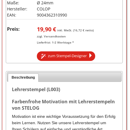
Maße:
Ø 24mm
Hersteller:
COLOP
EAN:
9004362310990
19,90
€
Preis:
inkl. MwSt. (
16,72
€ netto)
zzgl.
Versandkosten
Lieferfrist:
1-2 Werktage *
zum Stempel-Designer
Beschreibung
Lehrerstempel (L003)
Farbenfrohe Motivation mit Lehrerstempeln
von STELOG
Motivation ist eine wichtige Voraussetzung für den Erfolg
beim Lernen. Nutzen Sie unsere Lehrerstempel um
Ihren Schülern auf einfache und verständliche Art