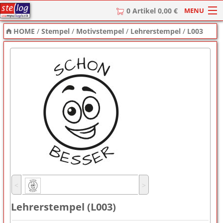
MENU
0 Artikel 0,00 €
HOME
/
Stempel
/
Motivstempel
/
Lehrerstempel
/
L003
HOME
Stempel
Stempel-Textplatten
Stempelzubehör
˂
˃
Lehrerstempel (L003)