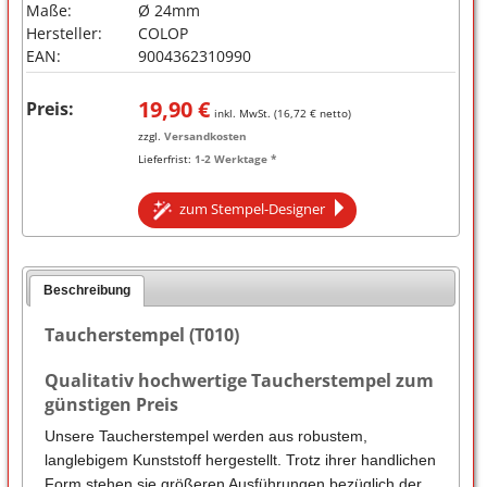
Maße:
Ø 24mm
Hersteller:
COLOP
EAN:
9004362310990
19,90
€
Preis:
inkl. MwSt. (
16,72
€ netto)
zzgl.
Versandkosten
Lieferfrist:
1-2 Werktage *
zum Stempel-Designer
Beschreibung
Taucherstempel (T010)
Qualitativ hochwertige Taucherstempel zum
günstigen Preis
Unsere Taucherstempel werden aus robustem,
langlebigem Kunststoff hergestellt. Trotz ihrer handlichen
Form stehen sie größeren Ausführungen bezüglich der