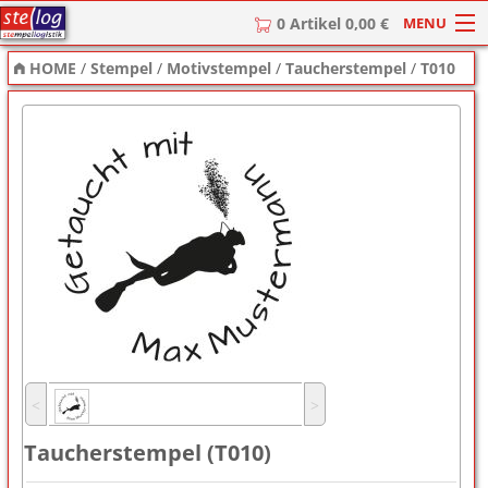
MENU
0 Artikel 0,00 €
HOME
/
Stempel
/
Motivstempel
/
Taucherstempel
/
T010
HOME
Stempel
Stempel-Textplatten
Stempelzubehör
˂
˃
Taucherstempel (T010)