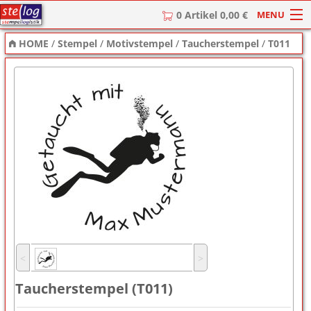
MENU
0 Artikel 0,00 €
HOME
/
Stempel
/
Motivstempel
/
Taucherstempel
/
T011
HOME
Stempel
Stempel-Textplatten
Stempelzubehör
˂
˃
Taucherstempel (T011)