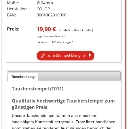
Maße:
Ø 24mm
Hersteller:
COLOP
EAN:
9004362310990
19,90
€
Preis:
inkl. MwSt. (
16,72
€ netto)
zzgl.
Versandkosten
Lieferfrist:
1-2 Werktage *
zum Stempel-Designer
Beschreibung
Taucherstempel (T011)
Qualitativ hochwertige Taucherstempel zum
günstigen Preis
Unsere Taucherstempel werden aus robustem,
langlebigem Kunststoff hergestellt. Trotz ihrer handlichen
Form stehen sie größeren Ausführungen bezüglich der