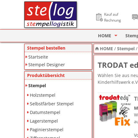
Kauf auf
Rechnung
HOME
Stem
Stempel Designer
Holzs
Stempel bestellen
HOME
/
Stempel
Startseite
ImageCard Design
Selbs
TRODAT edy
Stempel Designer
Datu
Wählen Sie aus neu
Produktübersicht
Kinderhilfswerk e.
Lager
Stempel
Holzstempel
Pagin
T
Selbstfärber Stempel
M
Ziffe
Datumstempel
W
Lagerstempel
a
Motiv
Paginierstempel
Deine
V