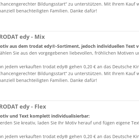
Chancengerechter Bildungsstart“ zu unterstützen. Mit Ihrem Kauf 
Stempel Kugelschreiber
Taucherstempel
nanziell benachteiligten Familien. Danke dafür!
Geocaching-Stempel
Lehrerstempel
RODAT edy - Mix
Kinderstempel
otiv aus dem trodat edy®-Sortiment, jedoch individuellen Text
ählen Sie aus den vorgegebenen liebevollen, fröhlichen Motiven un
on jedem verkauften trodat edy® gehen 0,20 € an das Deutsche Kind
Chancengerechter Bildungsstart“ zu unterstützen. Mit Ihrem Kauf 
nanziell benachteiligten Familien. Danke dafür!
RODAT edy - Flex
otiv und Text komplett individualisierbar:
erden Sie kreativ, laden Sie Ihr Motiv herauf und fügen eigene Tex
on jedem verkauften trodat edy® gehen 0,20 € an das Deutsche Kind