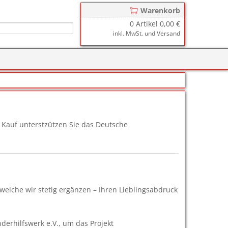
Warenkorb
0
Artikel
0,00 €
inkl. MwSt. und Versand
r
zkissen für COLOP Printer
y
tzkissen für COLOP Heavy Duty
stempelkissen
zkissen für TRODAT Printy
d III
stempelfarbe
 Kauf unterstzützen Sie das Deutsche
zkissen für TRODAT Professional
er-Stempelkissen
ialstempelfarbe 196
tempelfarbe
nier-Stempelfarbe
welche wir stetig ergänzen – Ihren Lieblingsabdruck
-Farben
ialstempelfarbe 191
erhilfswerk e.V., um das Projekt