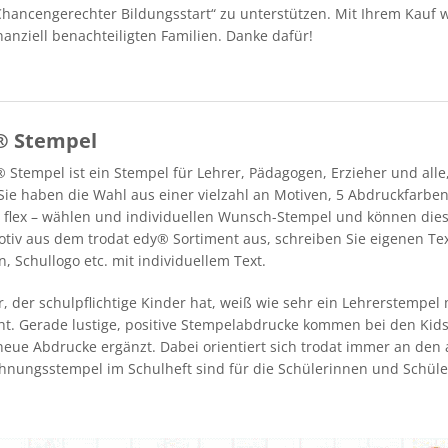
Chancengerechter Bildungsstart“ zu unterstützen. Mit Ihrem Kauf 
nanziell benachteiligten Familien. Danke dafür!
® Stempel
® Stempel ist ein Stempel für Lehrer, Pädagogen, Erzieher und al
 Sie haben die Wahl aus einer vielzahl an Motiven, 5 Abdruckfarb
x, flex – wählen und individuellen Wunsch-Stempel und können dies
motiv aus dem trodat edy® Sortiment aus, schreiben Sie eigenen Te
 Schullogo etc. mit individuellem Text.
r, der schulpflichtige Kinder hat, weiß wie sehr ein Lehrerstempel
t. Gerade lustige, positive Stempelabdrucke kommen bei den Kids e
eue Abdrucke ergänzt. Dabei orientiert sich trodat immer an den a
hnungsstempel im Schulheft sind für die Schülerinnen und Schüle