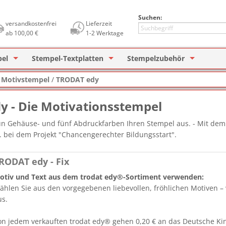
Suchen:
versandkostenfrei
Lieferzeit
ab 100,00 €
1-2 Werktage
pel
Stempel-Textplatten
Stempelzubehör
tempel
Holzstempel (eckig)
für Printer / Printy
Textplatten für COLOP Printe
Ersatzkissen für Selbstfärber
Ersat
/
Motivstempel
/
TRODAT edy
er
tfärber Stempel
Holzstempel (rund)
COLOP Printer
für Professional / Heavy Duty
Textplatten für TRODAT Print
Textplatten für COLOP
Stempelkissen
Ersa
Büro
 - Die Motivationsstempel
mstempel
COLOP Printer (rund)
COLOP Printer mit Datum
Textplatten für TRODAT
Stempelfarbe
Ersat
Unipa
Büro
n Gehäuse- und fünf Abdruckfarben Ihren Stempel aus. - Mit dem
V. bei dem Projekt "Chancengerechter Bildungsstart".
stempel
COLOP Heavy Duty
COLOP Heavy Duty
COLOP Lagertext
Textplatten für ALPO
Stempelträger
Ersat
Signi
Spez
ierstempel
TRODAT Printy
TRODAT Printy mit Datum
Datenschutzstempel
REINER Paginierstempel
UV-S
RODAT edy - Fix
otiv und Text aus dem trodat edy®-Sortiment verwenden:
rnstempel
TRODAT Professional
TRODAT Professional
Pagi
ählen Sie aus den vorgegebenen liebevollen, fröhlichen Motiven – 
us.
stempel
Taschenstempel
Bänderstempel
Die Olchis
Neon
 Dinge Stempel
Printer Set
TRODAT edy
Spez
on jedem verkauften trodat edy® gehen 0,20 € an das Deutsche Kind