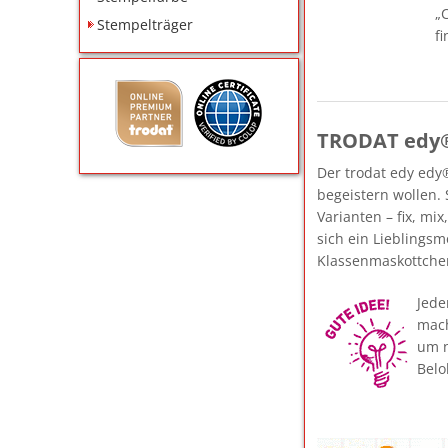
„
Stempelträger
fi
TRODAT edy
Der trodat edy edy
begeistern wollen.
Varianten – fix, mi
sich ein Lieblings
Klassenmaskottchen,
Jede
mach
um n
Belo