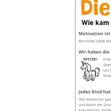
Motivation ist
Mit trodat edy® kö
Wir haben die 
Fröh
über
um n
find
Jedes Kind hat
Hier kommt ein gan
und damit der Grun
gute Bildung. Kind