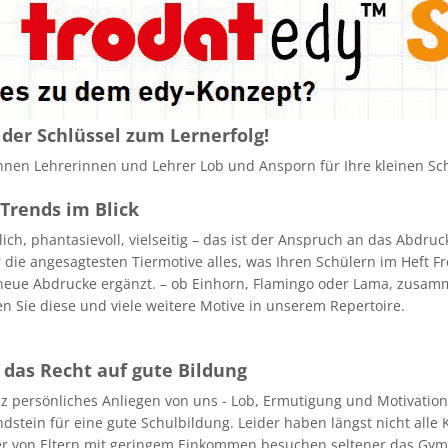
 der Schlüssel zum Lernerfolg!
nnen Lehrerinnen und Lehrer Lob und Ansporn für Ihre kleinen Sc
Trends im Blick
lich, phantasievoll, vielseitig – das ist der Anspruch an das Abdru
 die angesagtesten Tiermotive alles, was Ihren Schülern im Heft Fr
eue Abdrucke ergänzt. – ob Einhorn, Flamingo oder Lama, zusa
en Sie diese und viele weitere Motive in unserem Repertoire.
 das Recht auf gute Bildung
z persönliches Anliegen von uns - Lob, Ermutigung und Motivation
dstein für eine gute Schulbildung. Leider haben längst nicht alle 
er von Eltern mit geringem Einkommen besuchen seltener das Gym