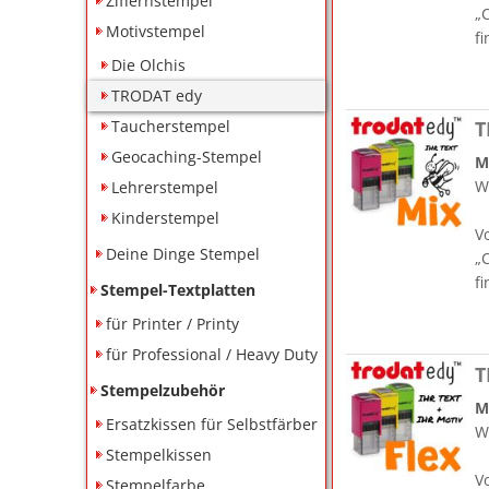
Ziffernstempel
„
Motivstempel
fi
Die Olchis
TRODAT edy
Taucherstempel
T
Geocaching-Stempel
M
W
Lehrerstempel
Kinderstempel
V
Deine Dinge Stempel
„
fi
Stempel-Textplatten
für Printer / Printy
für Professional / Heavy Duty
T
Stempelzubehör
M
Ersatzkissen für Selbstfärber
W
Stempelkissen
V
Stempelfarbe