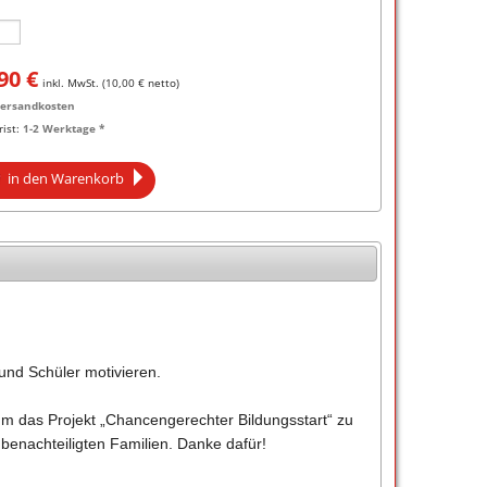
90
€
inkl. MwSt. (
10,00
€ netto)
ersandkosten
rist:
1-2 Werktage *
in den Warenkorb
und Schüler motivieren.
um das Projekt „Chancengerechter Bildungsstart“ zu
 benachteiligten Familien. Danke dafür!