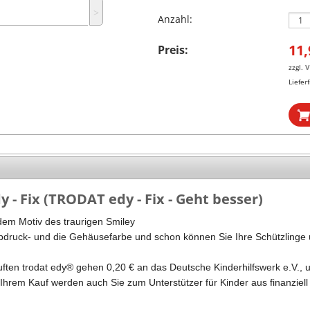
˃
Stempel Kugelschreiber
Taucherstempel
Anzahl:
Geocaching-Stempel
11,
Preis:
zzgl.
V
Lehrerstempel
Lieferf
Kinderstempel
- Fix (TRODAT edy - Fix - Geht besser)
dem Motiv des traurigen Smiley
bdruck- und die Gehäusefarbe und schon können Sie Ihre Schützlinge 
ften trodat edy® gehen 0,20 € an das Deutsche Kinderhilfswerk e.V., 
 Ihrem Kauf werden auch Sie zum Unterstützer für Kinder aus finanziell