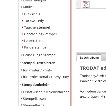
Ziffernstempel
˂
Motivstempel
Die Olchis
TRODAT edy
Taucherstempel
Geocaching-Stempel
Lehrerstempel
Kinderstempel
Deine Dinge Stempel
Beschreibung
Stempel-Textplatten
TRODAT edy 
für Printer / Printy
Trodat edy® mit 
für Professional / Heavy Duty
Wählen Sie die A
Stempelzubehör
Von jedem verkau
Ersatzkissen für Selbstfärber
unterstützen. Mit
Stempelkissen
Stempelfarbe