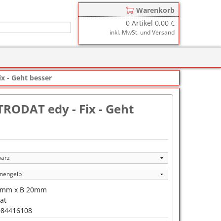
Warenkorb
0
Artikel
0,00 €
inkl. MwSt. und Versand
r
zkissen für COLOP Printer
x - Geht besser
y
tzkissen für COLOP Heavy Duty
stempelkissen
TRODAT edy - Fix - Geht
zkissen für TRODAT Printy
d III
stempelfarbe
zkissen für TRODAT Professional
er-Stempelkissen
ialstempelfarbe 196
tempelfarbe
nier-Stempelfarbe
0mm x B 20mm
-Farben
at
084416108
ialstempelfarbe 191