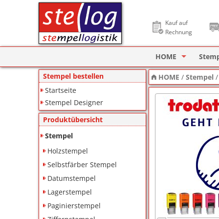
Kauf auf
Rechnung
HOME
Stem
Stempel Designer
Holzs
Stempel bestellen
HOME
/
Stempel
Startseite
ImageCard Design
Selbs
Stempel Designer
Datu
Produktübersicht
Lager
Stempel
Holzstempel
Pagin
Selbstfärber Stempel
Ziffe
Datumstempel
Lagerstempel
Motiv
Paginierstempel
Deine