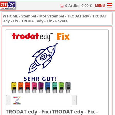
MENU
0 Artikel 0,00 €
HOME
/
Stempel
/
Motivstempel
/
TRODAT edy
/
TRODAT
HOME
edy - Fix
/
TRODAT edy - Fix - Rakete
Stempel
Stempel-Textplatten
Stempelzubehör
˂
˃
TRODAT edy - Fix (TRODAT edy - Fix -