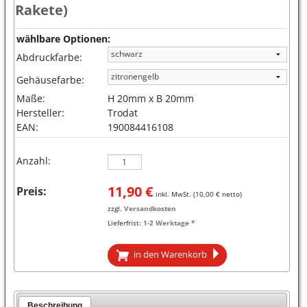
Rakete)
wählbare Optionen:
Abdruckfarbe:
Gehäusefarbe:
Maße:
H 20mm x B 20mm
Hersteller:
Trodat
EAN:
190084416108
Anzahl:
11,90
€
Preis:
inkl. MwSt. (
10,00
€ netto)
zzgl.
Versandkosten
Lieferfrist:
1-2 Werktage *
in den Warenkorb
Beschreibung