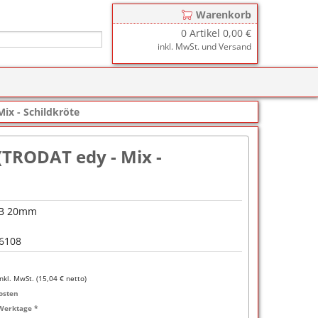
Warenkorb
0
Artikel
0,00 €
inkl. MwSt. und Versand
r
zkissen für COLOP Printer
ix - Schildkröte
y
tzkissen für COLOP Heavy Duty
stempelkissen
(TRODAT edy - Mix -
zkissen für TRODAT Printy
d III
stempelfarbe
zkissen für TRODAT Professional
er-Stempelkissen
ialstempelfarbe 196
 B 20mm
tempelfarbe
6108
nier-Stempelfarbe
-Farben
inkl. MwSt. (
15,04
€ netto)
osten
ialstempelfarbe 191
Werktage *