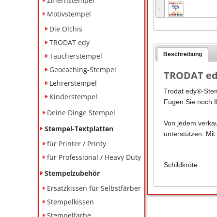
Ziffernstempel
˂
Motivstempel
Die Olchis
TRODAT edy
Beschreibung
Taucherstempel
Geocaching-Stempel
TRODAT edy
Lehrerstempel
Trodat edy®-Stem
Kinderstempel
Fügen Sie noch Ih
Deine Dinge Stempel
Von jedem verkau
Stempel-Textplatten
unterstützen. Mit
für Printer / Printy
für Professional / Heavy Duty
Schildkröte
Stempelzubehör
Ersatzkissen für Selbstfärber
Stempelkissen
Stempelfarbe