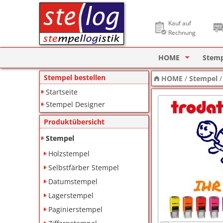
Kauf auf
Rechnung
HOME
Stem
Stempel Designer
Holzs
Stempel bestellen
HOME
/
Stempel
Startseite
ImageCard Design
Selbs
Stempel Designer
Datu
Produktübersicht
Lager
Stempel
Holzstempel
Pagin
Selbstfärber Stempel
Ziffe
Datumstempel
Lagerstempel
Motiv
Paginierstempel
Deine