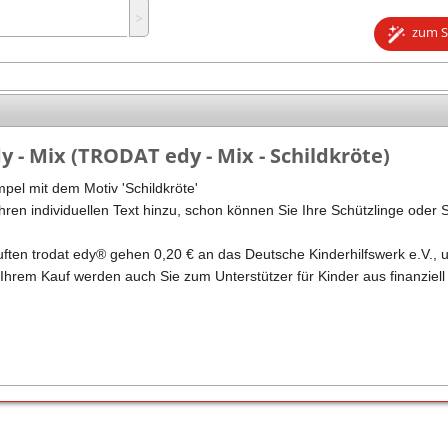
˃
Stempel Kugelschreiber
Taucherstempel
zum S
Geocaching-Stempel
Lehrerstempel
Kinderstempel
 - Mix (TRODAT edy - Mix - Schildkröte)
pel mit dem Motiv 'Schildkröte'
ren individuellen Text hinzu, schon können Sie Ihre Schützlinge oder 
ften trodat edy® gehen 0,20 € an das Deutsche Kinderhilfswerk e.V., 
 Ihrem Kauf werden auch Sie zum Unterstützer für Kinder aus finanziell