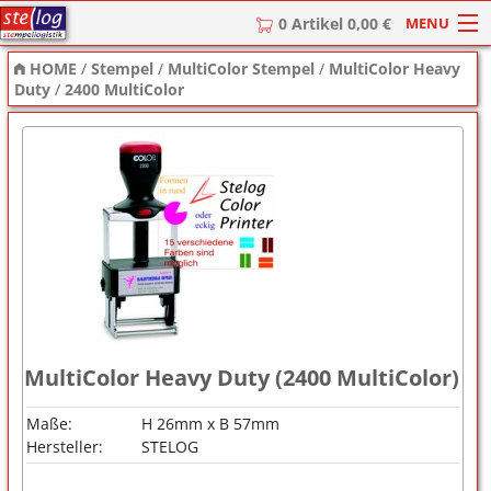
MENU
0 Artikel 0,00 €
HOME
/
Stempel
/
MultiColor Stempel
/
MultiColor Heavy
HOME
Duty
/
2400 MultiColor
Stempel
Stempel-Textplatten
Stempelzubehör
MultiColor Heavy Duty (2400 MultiColor)
Maße:
H 26mm x B 57mm
Hersteller:
STELOG