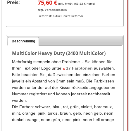
75,60
€
Preis:
inkl. MwSt. (
63,53
€ netto)
zzgl.
Versandkosten
Lieferfrist:
aktuell nicht lieferbar
Beschreibung
MultiColor Heavy Duty (2400 MultiColor)
Mehrfarbig stempeln ohne Probleme. - Sie können für
Ihren Text oder Logo unter
17 Farbtönen
auswählen.
Bitte beachten Sie, daß zwischen den einzelnen Farben
jeweils ein Abstand von 3mm sein muß. Die Farbkissen
werden unter der auf der Kissenrückseite angegebenen
Nummer registriert und können jederzeit nachbestellt
werden.
Die Farben: schwarz, blau, rot, grün, violett, bordeaux,
mint, orange, pink, türkis, braun, gelb, neon gelb, neon
dunkel orange, neon grün, neon pink, neon hell orange