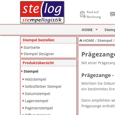
Kauf auf
Rechnung
HOME
Stem
Stempel Designer
Holzs
Stempel bestellen
HOME
/
Stempel
Startseite
ImageCard Design
Selbs
Prägezang
Stempel Designer
Datu
Mit einer Prägezan
Produktübersicht
Lager
Stempel
Prägezange - 
Holzstempel
Pagin
Möchten Sie Dokume
Selbstfärber Stempel
ein bestimmtes Ere
Ziffe
Datumstempel
Dann empfehlen wir
Lagerstempel
Motiv
Prägezange enthält
Paginierstempel
Deine