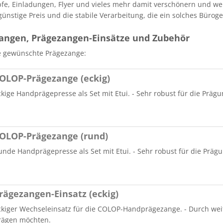
pfe, Einladungen, Flyer und vieles mehr damit verschönern und w
Stempel Kugelschreiber
Taucherstempel
nstige Preis und die stabile Verarbeitung, die ein solches Büroge
Geocaching-Stempel
angen, Prägezangen-Einsätze und Zubehör
Lehrerstempel
ie gewünschte Prägezange:
Kinderstempel
OLOP-Prägezange (eckig)
ckige Handprägepresse als Set mit Etui. - Sehr robust für die Präg
OLOP-Prägezange (rund)
unde Handprägepresse als Set mit Etui. - Sehr robust für die Präg
rägezangen-Einsatz (eckig)
ckiger Wechseleinsatz für die COLOP-Handprägezange. - Durch weiter
rägen möchten.