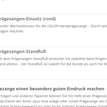
rägezangen-Einsatz (rund)
under Wechseleinsatz für die COLOP-Handprägezange. - Durch weiter
rägen möchten.
rägezangen-Standfuß
it dem Prägezangen-Standfuß erreichen Sie stabilität beim Präge
and alleine. - Der Standfuß ist sowohl für die Runde als auch für d
gezange einen besonders guten Eindruck machen
rträgen und anderen Papieren können Sie mit Hilfe einer Prägez
p bieten wir Ihnen dazu eine eckige oder runde Prägezange von C
kigen Prägezangeneinsatz oder einen stabilen Prägezangen-Stand