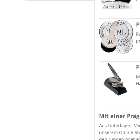
P
R
p
P
M
H
Mit einer Prä
Aus Unterlagen, Ve
unserem Online-Sho
den runden oder ec