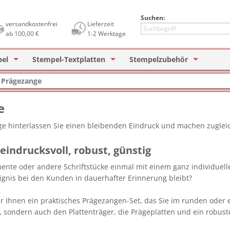
Suchen:
versandkostenfrei
Lieferzeit
ab 100,00 €
1-2 Werktage
pel
Stempel-Textplatten
Stempelzubehör
tempel
Holzstempel (eckig)
für Printer / Printy
Textplatten für COLOP Printe
Ersatzkissen für Selbstfärber
Ersat
/
Prägezange
er
tfärber Stempel
Holzstempel (rund)
COLOP Printer
für Professional / Heavy Duty
Textplatten für TRODAT Print
Textplatten für COLOP
Stempelkissen
Ersa
Büro
e
mstempel
COLOP Printer (rund)
COLOP Printer mit Datum
Textplatten für TRODAT
Stempelfarbe
Ersat
Unipa
Büro
ge hinterlassen Sie einen bleibenden Eindruck und machen zuglei
stempel
COLOP Heavy Duty
COLOP Heavy Duty
COLOP Lagertext
Textplatten für ALPO
Stempelträger
Ersat
Signi
Spez
eindrucksvoll, robust, günstig
ierstempel
TRODAT Printy
TRODAT Printy mit Datum
Datenschutzstempel
REINER Paginierstempel
UV-S
nte oder andere Schriftstücke einmal mit einem ganz individuel
ignis bei den Kunden in dauerhafter Erinnerung bleibt?
rnstempel
TRODAT Professional
TRODAT Professional
Pagi
 Ihnen ein praktisches Prägezangen-Set, das Sie im runden oder e
stempel
Taschenstempel
Bänderstempel
Die Olchis
Neon
, sondern auch den Plattenträger, die Prägeplatten und ein robust
 Dinge Stempel
Printer Set
TRODAT edy
Spez