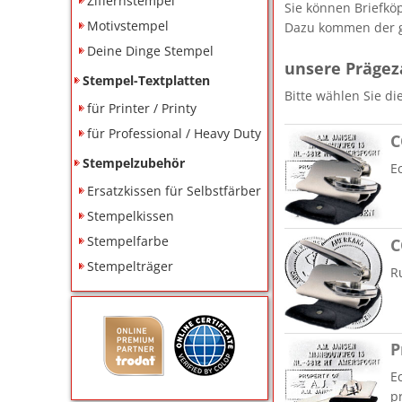
Ziffernstempel
Sie können Briefkö
Motivstempel
Dazu kommen der gü
Deine Dinge Stempel
unsere Prägez
Stempel-Textplatten
Bitte wählen Sie d
für Printer / Printy
für Professional / Heavy Duty
C
Stempelzubehör
E
Ersatzkissen für Selbstfärber
Stempelkissen
Stempelfarbe
C
Stempelträger
R
P
E
p