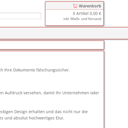
Warenkorb
0
Artikel
0,00 €
inkl. MwSt. und Versand
r
zkissen für COLOP Printer
y
tzkissen für COLOP Heavy Duty
stempelkissen
zkissen für TRODAT Printy
d III
stempelfarbe
ch Ihre Dokumente fälschungssicher.
zkissen für TRODAT Professional
er-Stempelkissen
ialstempelfarbe 196
tempelfarbe
len Aufdruck versehen, damit Ihr Unternehmen oder
nier-Stempelfarbe
ckigen Design erhalten und das nicht nur die
-Farben
es und absolut hochwertiges Etui.
ialstempelfarbe 191