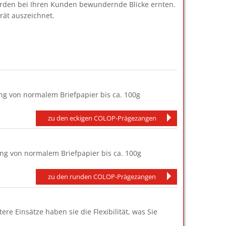
erden bei Ihren Kunden bewundernde Blicke ernten.
rät auszeichnet.
ung von normalem Briefpapier bis ca. 100g
zu den eckigen COLOP-Prägezangen
ung von normalem Briefpapier bis ca. 100g
zu den runden COLOP-Prägezangen
e Einsätze haben sie die Flexibilität, was Sie