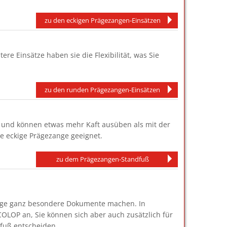
zu den eckigen Prägezangen-Einsätzen
e Einsätze haben sie die Flexibilität, was Sie
zu den runden Prägezangen-Einsätzen
n und können etwas mehr Kaft ausüben als mit der
ie eckige Prägezange geeignet.
zu dem Prägezangen-Standfuß
ange ganz besondere Dokumente machen. In
OLOP an, Sie können sich aber auch zusätzlich für
fuß entscheiden.