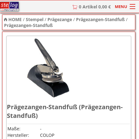
MENU
0 Artikel 0,00 €
HOME
/
Stempel
/
Prägezange
/
Prägezangen-Standfuß
/
HOME
Prägezangen-Standfuß
Stempel
Stempel-Textplatten
Stempelzubehör
Prägezangen-Standfuß (Prägezangen-
Standfuß)
Maße:
-
Hersteller:
COLOP