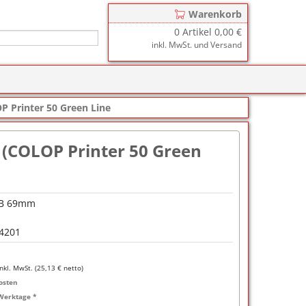
Warenkorb
0
Artikel
0,00 €
inkl. MwSt. und Versand
r
zkissen für COLOP Printer
P Printer 50 Green Line
y
tzkissen für COLOP Heavy Duty
stempelkissen
e (COLOP Printer 50 Green
zkissen für TRODAT Printy
d III
stempelfarbe
zkissen für TRODAT Professional
er-Stempelkissen
ialstempelfarbe 196
 B 69mm
tempelfarbe
4201
nier-Stempelfarbe
-Farben
inkl. MwSt. (
25,13
€ netto)
osten
ialstempelfarbe 191
Werktage *