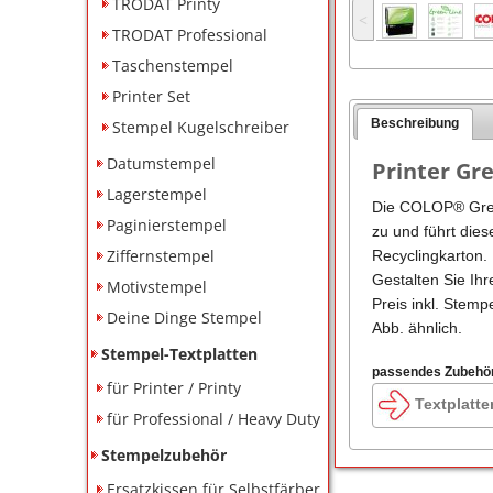
TRODAT Printy
˂
TRODAT Professional
Taschenstempel
Printer Set
Beschreibung
Stempel Kugelschreiber
Datumstempel
Printer Gr
Lagerstempel
Die COLOP® Green
Paginierstempel
zu und führt die
Ziffernstempel
Recyclingkarton.
Gestalten Sie Ihr
Motivstempel
Preis inkl. Stemp
Deine Dinge Stempel
Abb. ähnlich.
Stempel-Textplatten
passendes Zubehö
für Printer / Printy
Textplatte
für Professional / Heavy Duty
Stempelzubehör
Ersatzkissen für Selbstfärber