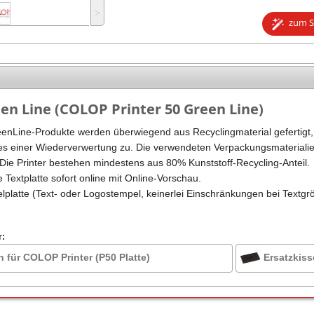
˃
Stempel Kugelschreiber
Taucherstempel
zum S
Geocaching-Stempel
Lehrerstempel
Kinderstempel
een Line (COLOP Printer 50 Green Line)
Line-Produkte werden überwiegend aus Recyclingmaterial gefertigt, d
ses einer Wiederverwertung zu. Die verwendeten Verpackungsmateriali
 Die Printer bestehen mindestens aus 80% Kunststoff-Recycling-Anteil.
e Textplatte sofort online mit Online-Vorschau.
elplatte (Text- oder Logostempel, keinerlei Einschränkungen bei Textgr
r:
n für COLOP Printer (P50 Platte)
Ersatzkiss