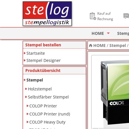
Kauf auf
Rechnung
HOME
Stem
Stempel Designer
Holzs
Stempel bestellen
HOME
/
Stempel
Startseite
ImageCard Design
Selbs
Stempel Designer
Datu
Produktübersicht
Lager
Stempel
Holzstempel
Pagin
Selbstfärber Stempel
Ziffe
COLOP Printer
Motiv
COLOP Printer (rund)
COLOP Heavy Duty
Deine