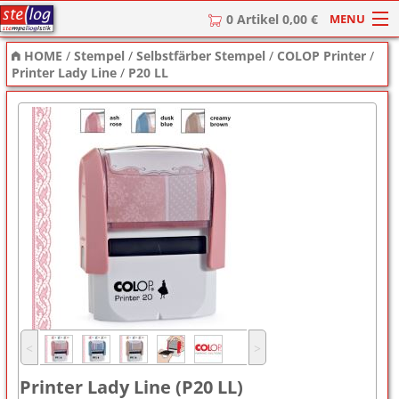
MENU
0 Artikel 0,00 €
HOME
/
Stempel
/
Selbstfärber Stempel
/
COLOP Printer
/
HOME
Printer Lady Line
/
P20 LL
Stempel
Stempel-Textplatten
Stempelzubehör
˂
˃
Printer Lady Line (P20 LL)