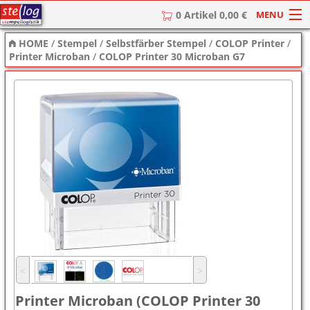
MENU
0 Artikel 0,00 €
HOME
/
Stempel
/
Selbstfärber Stempel
/
COLOP Printer
/
HOME
Printer Microban
/
COLOP Printer 30 Microban G7
Stempel
Stempel-Textplatten
Stempelzubehör
˂
˃
Printer Microban (COLOP Printer 30