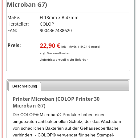
Microban G7)
Maße:
H 18mm x B 47mm
Hersteller:
COLOP
EAN:
9004362488620
22,90
€
Preis:
inkl. MwSt. (
19,24
€ netto)
zzgl.
Versandkosten
Lieferfrist:
aktuell nicht lieferbar
Beschreibung
Printer Microban (COLOP Printer 30
Microban G7)
Die COLOP® Microban®-Produkte haben einen
eingebauten antibakteriellen Schutz, der das Wachstum
von schädlichen Bakterien auf der Gehäuseoberfläche
verhindert. - COLOP® verwendet für seine Stempel-