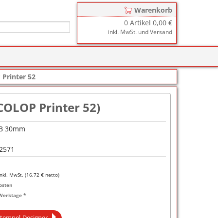
Warenkorb
0
Artikel
0,00 €
inkl. MwSt. und Versand
r
zkissen für COLOP Printer
Printer 52
y
tzkissen für COLOP Heavy Duty
stempelkissen
COLOP Printer 52)
zkissen für TRODAT Printy
d III
stempelfarbe
 B 30mm
zkissen für TRODAT Professional
er-Stempelkissen
ialstempelfarbe 196
2571
tempelfarbe
nier-Stempelfarbe
inkl. MwSt. (
16,72
€ netto)
osten
-Farben
Werktage *
ialstempelfarbe 191
tempel-Designer