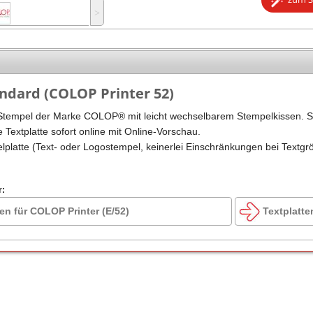
˃
Stempel Kugelschreiber
Taucherstempel
Geocaching-Stempel
Lehrerstempel
andard (COLOP Printer 52)
Kinderstempel
Stempel der Marke COLOP® mit leicht wechselbarem Stempelkissen. S
e Textplatte sofort online mit Online-Vorschau.
elplatte (Text- oder Logostempel, keinerlei Einschränkungen bei Textgr
r:
en für COLOP Printer (E/52)
Textplatte