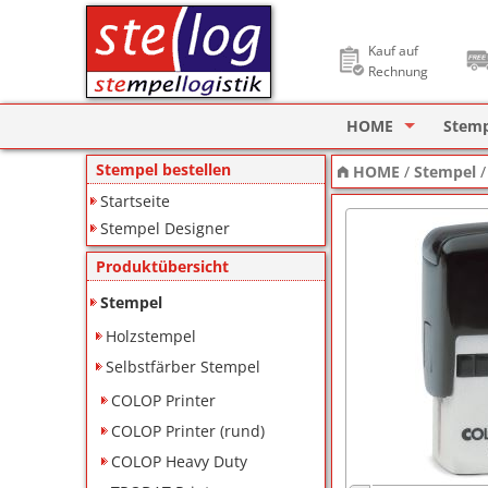
Kauf auf
Rechnung
HOME
Stem
Stempel Designer
Holzs
Stempel bestellen
HOME
/
Stempel
Startseite
ImageCard Design
Selbs
Stempel Designer
Datu
Produktübersicht
Lager
Stempel
Holzstempel
Pagin
Selbstfärber Stempel
Ziffe
COLOP Printer
Motiv
COLOP Printer (rund)
COLOP Heavy Duty
Deine