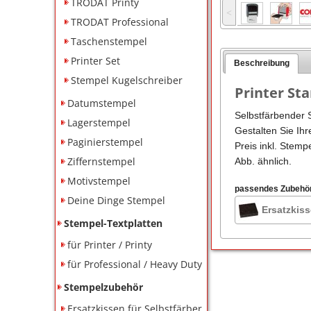
TRODAT Printy
˂
TRODAT Professional
Taschenstempel
Printer Set
Beschreibung
Stempel Kugelschreiber
Printer St
Datumstempel
Selbstfärbender 
Lagerstempel
Gestalten Sie Ihr
Paginierstempel
Preis inkl. Stemp
Ziffernstempel
Abb. ähnlich.
Motivstempel
passendes Zubehö
Deine Dinge Stempel
Ersatzkiss
Stempel-Textplatten
für Printer / Printy
für Professional / Heavy Duty
Stempelzubehör
Ersatzkissen für Selbstfärber