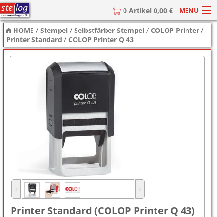
MENU
0 Artikel 0,00 €
HOME
/
Stempel
/
Selbstfärber Stempel
/
COLOP Printer
/
HOME
Printer Standard
/
COLOP Printer Q 43
Stempel
Stempel-Textplatten
Stempelzubehör
˂
˃
Printer Standard (COLOP Printer Q 43)