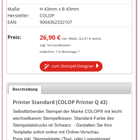
Maße:
H 43mm x B 43mm
Hersteller:
COLOP
EAN:
9004362332107
26,90
€
Preis:
inkl. MwSt. (
22,61
€ netto)
zzgl.
Versandkosten
Lieferfrist:
1-2 Werktage *
zum Stempel-Designer
Beschreibung
Printer Standard (COLOP Printer Q 43)
Selbstfärbender Stempel der Marke COLOP® mit leicht
wechselbarem Stempelkissen. Standard-Farbe des
Stempelabdrucks ist Schwarz. - Gestalten Sie Ihre
Textplatte sofort online mit Online-Vorschau.
Preis inkl. Stempelplatte (Text- oder Logostempel,