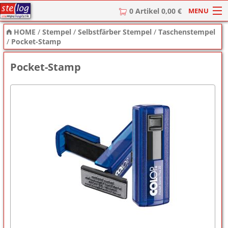
MENU
0 Artikel 0,00 €
HOME
/
Stempel
/
Selbstfärber Stempel
/
Taschenstempel
HOME
/
Pocket-Stamp
Stempel
Pocket-Stamp
Stempel-Textplatten
Stempelzubehör