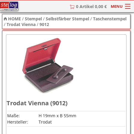
MENU
0 Artikel 0,00 €
HOME
/
Stempel
/
Selbstfärber Stempel
/
Taschenstempel
HOME
/
Trodat Vienna
/
9012
Stempel
Stempel-Textplatten
Stempelzubehör
Trodat Vienna (9012)
Maße:
H 19mm x B 55mm
Hersteller:
Trodat