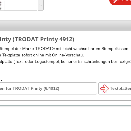
˃
Stempel Kugelschreiber
Taucherstempel
Geocaching-Stempel
Lehrerstempel
nty (TRODAT Printy 4912)
Kinderstempel
Stempel der Marke TRODAT® mit leicht wechselbarem Stempelkissen. 
e Textplatte sofort online mit Online-Vorschau.
elplatte (Text- oder Logostempel, keinerlei Einschränkungen bei Textgr
r:
en für TRODAT Printy (6/4912)
Textplatte