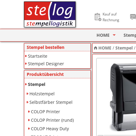
Kauf auf
Rechnung
HOME
Stem
Stempel Designer
Holzs
Stempel bestellen
HOME
/
Stempel
Startseite
ImageCard Design
Selbs
Stempel Designer
Datu
Produktübersicht
Lager
Stempel
Holzstempel
Pagin
Selbstfärber Stempel
Ziffe
COLOP Printer
Motiv
COLOP Printer (rund)
COLOP Heavy Duty
Deine