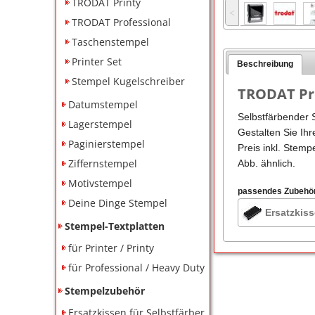
TRODAT Printy
˂
TRODAT Professional
Taschenstempel
Printer Set
Beschreibung
Stempel Kugelschreiber
TRODAT Pri
Datumstempel
Selbstfärbender 
Lagerstempel
Gestalten Sie Ihr
Paginierstempel
Preis inkl. Stemp
Ziffernstempel
Abb. ähnlich.
Motivstempel
passendes Zubehö
Deine Dinge Stempel
Ersatzkiss
Stempel-Textplatten
für Printer / Printy
für Professional / Heavy Duty
Stempelzubehör
Ersatzkissen für Selbstfärber