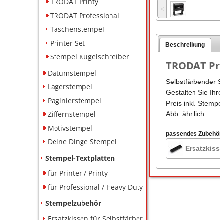
TRODAT Printy
˂
TRODAT Professional
Taschenstempel
Printer Set
Beschreibung
Stempel Kugelschreiber
TRODAT Pri
Datumstempel
Selbstfärbender 
Lagerstempel
Gestalten Sie Ihr
Paginierstempel
Preis inkl. Stemp
Ziffernstempel
Abb. ähnlich.
Motivstempel
passendes Zubehö
Deine Dinge Stempel
Ersatzkiss
Stempel-Textplatten
für Printer / Printy
für Professional / Heavy Duty
Stempelzubehör
Ersatzkissen für Selbstfärber