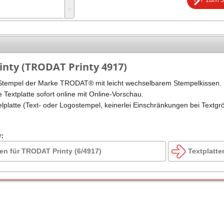
˃
Stempel Kugelschreiber
Taucherstempel
Geocaching-Stempel
Lehrerstempel
nty (TRODAT Printy 4917)
Kinderstempel
Stempel der Marke TRODAT® mit leicht wechselbarem Stempelkissen. 
e Textplatte sofort online mit Online-Vorschau.
elplatte (Text- oder Logostempel, keinerlei Einschränkungen bei Textgr
r:
en für TRODAT Printy (6/4917)
Textplatte