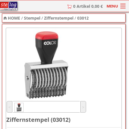
MENU
0 Artikel 0,00 €
HOME
/
Stempel
/
Ziffernstempel
/
03012
HOME
Stempel
Stempel-Textplatten
Stempelzubehör
˂
˃
Ziffernstempel (03012)