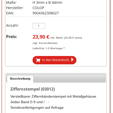
Maße:
H 3mm x B 44mm
Hersteller:
COLOP
EAN:
9004362308027
Anzahl:
23,90
€
Preis:
inkl. MwSt. (
20,08
€ netto)
zzgl.
Versandkosten
Lieferfrist:
1-2 Werktage *
in den Warenkorb
Beschreibung
Ziffernstempel (03012)
Verstellbarer Ziffernbänderstempel mit Metallgehäuse.
Jedes Band 0-9 und / . -
Sonderanfertigungen auf Anfrage.