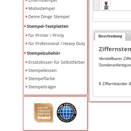
Ziffernstempel
˂
Motivstempel
Deine Dinge Stempel
Stempel-Textplatten
für Printer / Printy
Beschreibung
für Professional / Heavy Duty
Ziffernste
Stempelzubehör
Verstellbarer Zif
Ersatzkissen für Selbstfärber
Sonderanfertigun
Stempelkissen
Stempelfarbe
8 Ziffernbänder 
Stempelträger