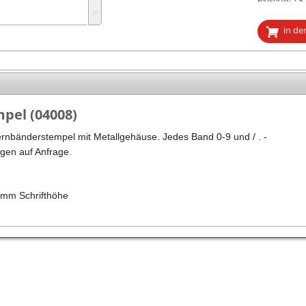
˃
Stempel Kugelschreiber
Taucherstempel
in de
Geocaching-Stempel
Lehrerstempel
Kinderstempel
mpel (04008)
fernbänderstempel mit Metallgehäuse. Jedes Band 0-9 und / . -
gen auf Anfrage.
4mm Schrifthöhe