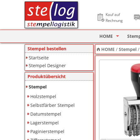
Kauf auf
Rechnung
HOME
Stem
Stempel Designer
Holzs
Stempel bestellen
HOME
/
Stempel
Startseite
ImageCard Design
Selbs
Stempel Designer
Datu
Produktübersicht
Lager
Stempel
Holzstempel
Pagin
Selbstfärber Stempel
Ziffe
Datumstempel
Lagerstempel
Motiv
Paginierstempel
Deine