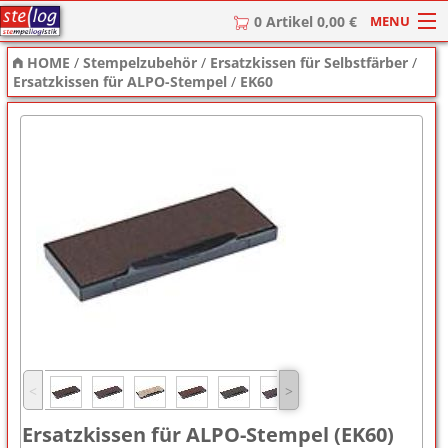
MENU
0 Artikel 0,00 €
HOME
/
Stempelzubehör
/
Ersatzkissen für Selbstfärber
/
HOME
Ersatzkissen für ALPO-Stempel
/
EK60
Stempel
Stempel-Textplatten
Stempelzubehör
˂
˃
Ersatzkissen für ALPO-Stempel (EK60)