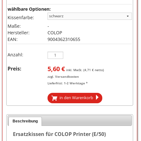
wählbare Optionen:
Kissenfarbe:
Maße:
-
Hersteller:
COLOP
EAN:
9004362310655
Anzahl:
5,60
€
Preis:
inkl. MwSt. (
4,71
€ netto)
zzgl.
Versandkosten
Lieferfrist:
1-2 Werktage *
in den Warenkorb
Beschreibung
Ersatzkissen für COLOP Printer (E/50)