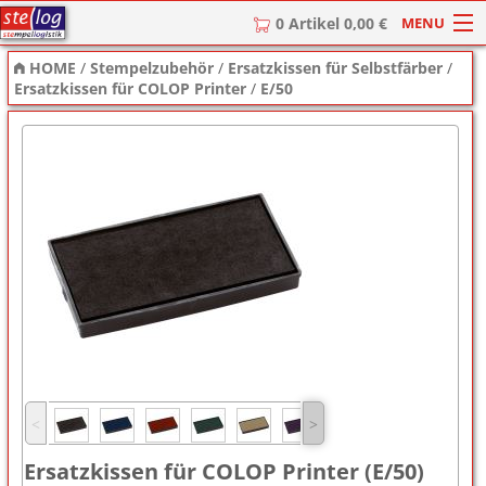
MENU
0 Artikel 0,00 €
HOME
/
Stempelzubehör
/
Ersatzkissen für Selbstfärber
/
HOME
Ersatzkissen für COLOP Printer
/
E/50
Stempel
Stempel-Textplatten
Stempelzubehör
˂
˃
Ersatzkissen für COLOP Printer (E/50)