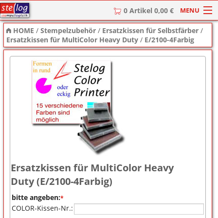
MENU
0 Artikel 0,00 €
HOME
/
Stempelzubehör
/
Ersatzkissen für Selbstfärber
/
HOME
Ersatzkissen für MultiColor Heavy Duty
/
E/2100-4Farbig
Stempel
Stempel-Textplatten
Stempelzubehör
Ersatzkissen für MultiColor Heavy
Duty (E/2100-4Farbig)
bitte angeben:
*
COLOR-Kissen-Nr.: