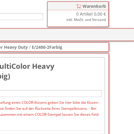
Warenkorb
0
Artikel
0,00 €
inkl. MwSt. und Versand
r
zkissen für COLOP Printer
lor Heavy Duty
/
E/2400-2Farbig
y
tzkissen für COLOP Heavy Duty
stempelkissen
ultiColor Heavy
zkissen für TRODAT Printy
d III
stempelfarbe
ig)
zkissen für TRODAT Professional
er-Stempelkissen
ialstempelfarbe 196
tempelfarbe
ellung eines COLOR-Kissens geben Sie hier bitte die Kissen-
nier-Stempelfarbe
 finden Sie auf der Rückseite Ihres Stempelkissens. - Bei
usammen mit einem COLOR-Stempel lassen Sie dieses Feld
-Farben
ialstempelfarbe 191