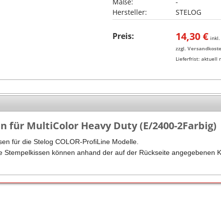
Maße:
-
Hersteller:
STELOG
Stempel Kugelschreiber
Taucherstempel
Geocaching-Stempel
14,30
€
Preis:
inkl
zzgl.
Versandkost
Lehrerstempel
Lieferfrist:
aktuell 
Kinderstempel
n für MultiColor Heavy Duty (E/2400-2Farbig)
sen für die Stelog COLOR-ProfiLine Modelle.
te Stempelkissen können anhand der auf der Rückseite angegebenen K