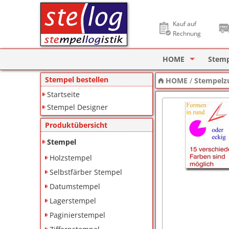
Kauf auf
Rechnung
HOME
Stem
Stempel Designer
Holzs
Stempel bestellen
HOME
/
Stempelz
Startseite
ImageCard Design
Selbs
Stempel Designer
Datu
Produktübersicht
Lager
Stempel
Holzstempel
Pagin
Selbstfärber Stempel
Ziffe
Datumstempel
Lagerstempel
Motiv
Paginierstempel
Deine