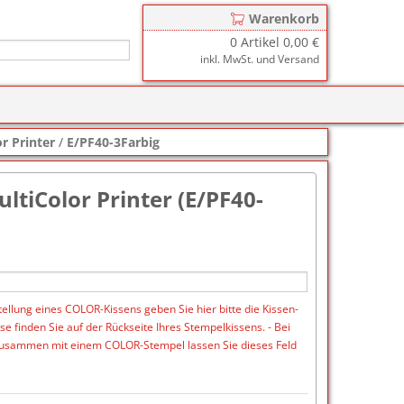
Warenkorb
0
Artikel
0,00 €
inkl. MwSt. und Versand
r
zkissen für COLOP Printer
or Printer
/
E/PF40-3Farbig
y
tzkissen für COLOP Heavy Duty
stempelkissen
ultiColor Printer (E/PF40-
zkissen für TRODAT Printy
d III
stempelfarbe
zkissen für TRODAT Professional
er-Stempelkissen
ialstempelfarbe 196
tempelfarbe
ellung eines COLOR-Kissens geben Sie hier bitte die Kissen-
nier-Stempelfarbe
 finden Sie auf der Rückseite Ihres Stempelkissens. - Bei
usammen mit einem COLOR-Stempel lassen Sie dieses Feld
-Farben
ialstempelfarbe 191