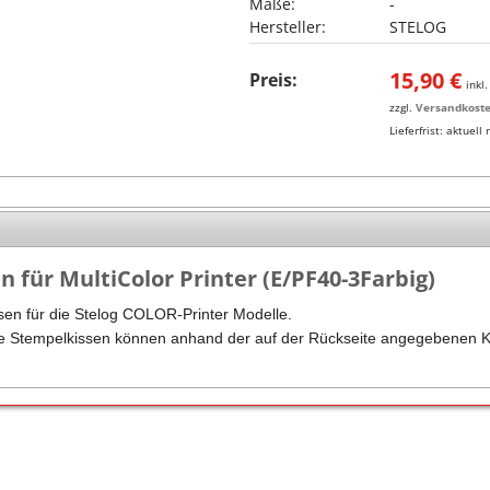
Maße:
-
Hersteller:
STELOG
Stempel Kugelschreiber
Taucherstempel
Geocaching-Stempel
15,90
€
Preis:
inkl
zzgl.
Versandkost
Lehrerstempel
Lieferfrist:
aktuell 
Kinderstempel
n für MultiColor Printer (E/PF40-3Farbig)
sen für die Stelog COLOR-Printer Modelle.
te Stempelkissen können anhand der auf der Rückseite angegebenen K