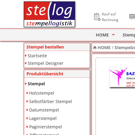
Kauf auf
Rechnung
HOME
Stem
Stempel Designer
Holzs
Stempel bestellen
HOME
/
Stempelz
Startseite
ImageCard Design
Selbs
Stempel Designer
Datu
Produktübersicht
Lager
Stempel
Holzstempel
Pagin
Selbstfärber Stempel
Ziffe
Datumstempel
Lagerstempel
Motiv
Paginierstempel
Deine