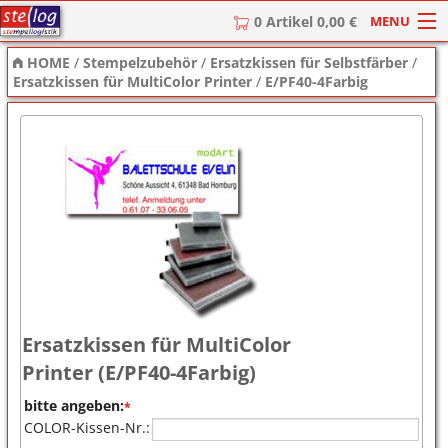
MENU
0 Artikel 0,00 €
HOME
/
Stempelzubehör
/
Ersatzkissen für Selbstfärber
/
HOME
Ersatzkissen für MultiColor Printer
/
E/PF40-4Farbig
Stempel
Stempel-Textplatten
Stempelzubehör
Ersatzkissen für MultiColor
Printer (E/PF40-4Farbig)
bitte angeben:
*
COLOR-Kissen-Nr.: