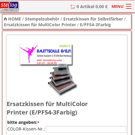
MENU
0 Artikel 0,00 €
HOME
/
Stempelzubehör
/
Ersatzkissen für Selbstfärber
/
HOME
Ersatzkissen für MultiColor Printer
/
E/PF54-3Farbig
Stempel
Stempel-Textplatten
Stempelzubehör
Ersatzkissen für MultiColor
Printer (E/PF54-3Farbig)
bitte angeben:
*
COLOR-Kissen-Nr.: