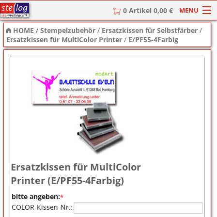
MENU
0 Artikel 0,00 €
HOME
/
Stempelzubehör
/
Ersatzkissen für Selbstfärber
/
HOME
Ersatzkissen für MultiColor Printer
/
E/PF55-4Farbig
Stempel
Stempel-Textplatten
Stempelzubehör
Ersatzkissen für MultiColor
Printer (E/PF55-4Farbig)
bitte angeben:
*
COLOR-Kissen-Nr.: