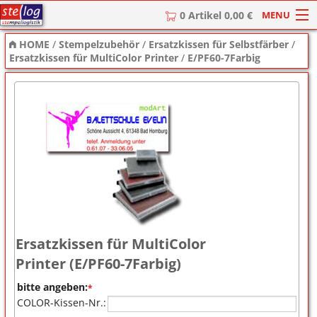
MENU
0 Artikel 0,00 €
HOME
/
Stempelzubehör
/
Ersatzkissen für Selbstfärber
/
HOME
Ersatzkissen für MultiColor Printer
/
E/PF60-7Farbig
Stempel
Stempel-Textplatten
Stempelzubehör
Ersatzkissen für MultiColor
Printer (E/PF60-7Farbig)
bitte angeben:
*
COLOR-Kissen-Nr.: