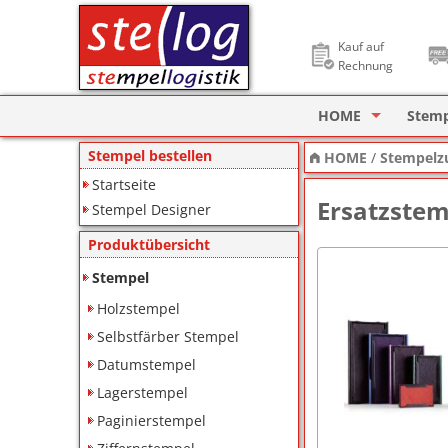
Kauf auf
Rechnung
HOME
Stem
Stempel Designer
Holzs
Stempel bestellen
HOME
/
Stempelz
Startseite
ImageCard Design
Selbs
Ersatzstem
Stempel Designer
Datu
Produktübersicht
Lager
Stempel
Holzstempel
Pagin
Selbstfärber Stempel
Ziffe
Datumstempel
Lagerstempel
Motiv
Paginierstempel
Deine