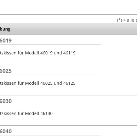
Stempel Kugelschreiber
Taucherstempel
(*) = all
Geocaching-Stempel
ibung
Lehrerstempel
6019
Kinderstempel
tzkissen für Modell 46019 und 46119
6025
tzkissen für Modell 46025 und 46125
6030
tzkissen für Modell 46130
6040