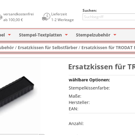
Suchen:
versandkostenfrei
Lieferzeit
ab 100,00 €
1-2 Werktage
pel
Stempel-Textplatten
Stempelzubehör
tempel
Holzstempel (eckig)
für Printer / Printy
Textplatten für COLOP Printe
Ersatzkissen für Selbstfärber
Ersat
ubehör
/
Ersatzkissen für Selbstfärber
/
Ersatzkissen für TRODAT 
er
tfärber Stempel
Holzstempel (rund)
COLOP Printer
für Professional / Heavy Duty
Textplatten für TRODAT Print
Textplatten für COLOP
Stempelkissen
Ersa
Büro
Ersatzkissen für T
mstempel
COLOP Printer (rund)
COLOP Printer mit Datum
Textplatten für TRODAT
Stempelfarbe
Ersat
Unipa
Büro
wählbare Optionen:
stempel
COLOP Heavy Duty
COLOP Heavy Duty
COLOP Lagertext
Textplatten für ALPO
Stempelträger
Ersat
Signi
Spez
Stempelkissenfarbe:
ierstempel
TRODAT Printy
TRODAT Printy mit Datum
Datenschutzstempel
REINER Paginierstempel
UV-S
Maße:
Hersteller:
rnstempel
TRODAT Professional
TRODAT Professional
Pagi
EAN:
stempel
Taschenstempel
Bänderstempel
Die Olchis
Neon
Anzahl:
 Dinge Stempel
Printer Set
TRODAT edy
Spez