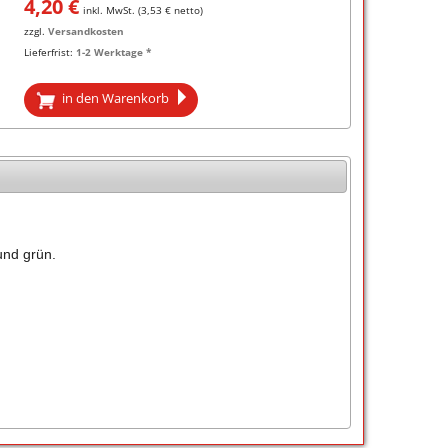
4,20
€
inkl. MwSt. (
3,53
€ netto)
zzgl.
Versandkosten
Lieferfrist:
1-2 Werktage *
in den Warenkorb
und grün.