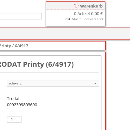
Warenkorb
0
Artikel
0,00 €
inkl. MwSt. und Versand
r
zkissen für COLOP Printer
Printy
/
6/4917
y
tzkissen für COLOP Heavy Duty
stempelkissen
RODAT Printy (6/4917)
zkissen für TRODAT Printy
d III
stempelfarbe
zkissen für TRODAT Professional
er-Stempelkissen
ialstempelfarbe 196
tempelfarbe
-
Trodat
nier-Stempelfarbe
0092399803690
-Farben
ialstempelfarbe 191