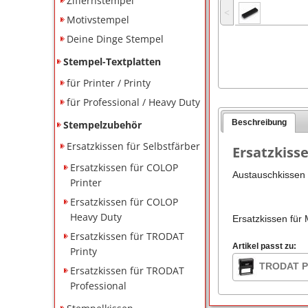
Ziffernstempel
˂
Motivstempel
Deine Dinge Stempel
Stempel-Textplatten
für Printer / Printy
für Professional / Heavy Duty
Beschreibung
Stempelzubehör
Ersatzkissen für Selbstfärber
Ersatzkiss
Ersatzkissen für COLOP
Austauschkissen f
Printer
Ersatzkissen für COLOP
Heavy Duty
Ersatzkissen für
Ersatzkissen für TRODAT
Artikel passt zu:
Printy
TRODAT Pr
Ersatzkissen für TRODAT
Professional