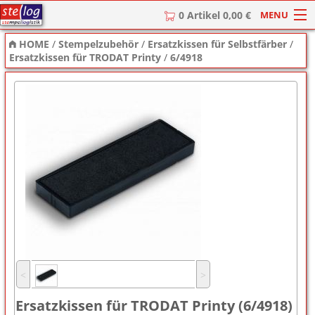
MENU
0 Artikel 0,00 €
HOME
/
Stempelzubehör
/
Ersatzkissen für Selbstfärber
/
HOME
Ersatzkissen für TRODAT Printy
/
6/4918
Stempel
Stempel-Textplatten
Stempelzubehör
˂
˃
Ersatzkissen für TRODAT Printy (6/4918)