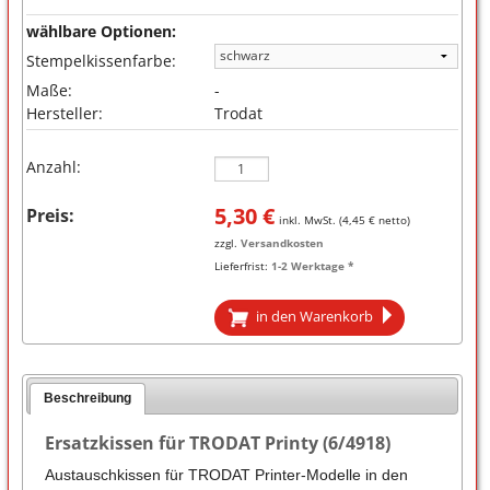
wählbare Optionen:
Stempelkissenfarbe:
Maße:
-
Hersteller:
Trodat
Anzahl:
5,30
€
Preis:
inkl. MwSt. (
4,45
€ netto)
zzgl.
Versandkosten
Lieferfrist:
1-2 Werktage *
in den Warenkorb
Beschreibung
Ersatzkissen für TRODAT Printy (6/4918)
Austauschkissen für TRODAT Printer-Modelle in den