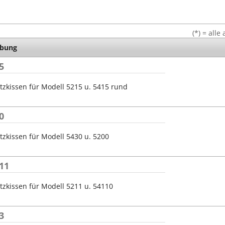
Stempel Kugelschreiber
Taucherstempel
(*) = all
Geocaching-Stempel
ibung
Lehrerstempel
5
Kinderstempel
tzkissen für Modell 5215 u. 5415 rund
0
tzkissen für Modell 5430 u. 5200
11
tzkissen für Modell 5211 u. 54110
3