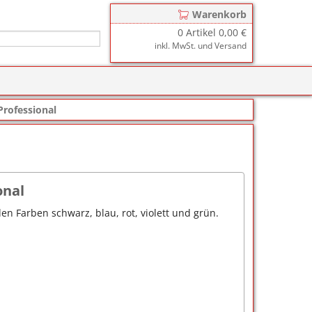
Warenkorb
0
Artikel
0,00 €
inkl. MwSt. und Versand
r
zkissen für COLOP Printer
Professional
y
tzkissen für COLOP Heavy Duty
stempelkissen
zkissen für TRODAT Printy
d III
stempelfarbe
onal
zkissen für TRODAT Professional
er-Stempelkissen
ialstempelfarbe 196
en Farben schwarz, blau, rot, violett und grün.
tempelfarbe
nier-Stempelfarbe
-Farben
ialstempelfarbe 191