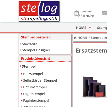
Kauf auf
Rechnung
HOME
Stem
Stempel Designer
Holzs
Stempel bestellen
HOME
/
Stempelz
Startseite
ImageCard Design
Selbs
Ersatzstem
Stempel Designer
Datu
Produktübersicht
Lager
Stempel
Holzstempel
Pagin
Selbstfärber Stempel
Ziffe
Datumstempel
Lagerstempel
Motiv
Paginierstempel
Deine