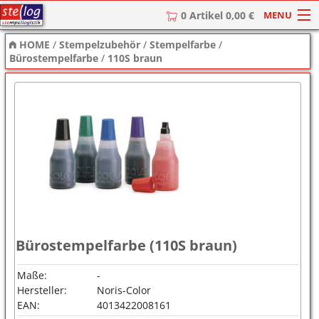
MENU
0 Artikel 0,00 €
HOME
/
Stempelzubehör
/
Stempelfarbe
/
HOME
Bürostempelfarbe
/
110S braun
Stempel
Stempel-Textplatten
Stempelzubehör
Bürostempelfarbe (110S braun)
Maße:
-
Hersteller:
Noris-Color
EAN:
4013422008161