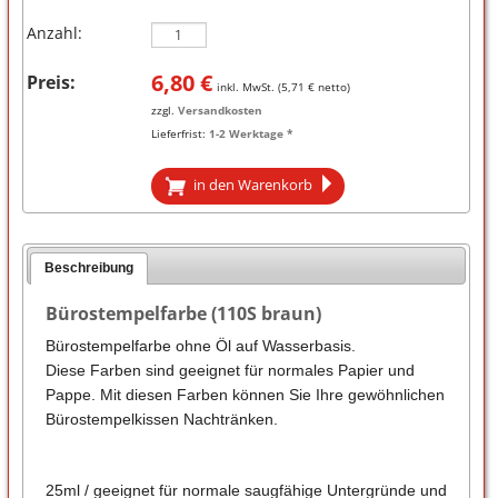
Anzahl:
6,80
€
Preis:
inkl. MwSt. (
5,71
€ netto)
zzgl.
Versandkosten
Lieferfrist:
1-2 Werktage *
in den Warenkorb
Beschreibung
Bürostempelfarbe (110S braun)
Bürostempelfarbe ohne Öl auf Wasserbasis.
Diese Farben sind geeignet für normales Papier und
Pappe. Mit diesen Farben können Sie Ihre gewöhnlichen
Bürostempelkissen Nachtränken.
25ml / geeignet für normale saugfähige Untergründe und