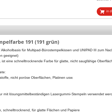
Stempel Kugelschreiber
Taucherstempel
in 
Geocaching-Stempel
Lehrerstempel
Kinderstempel
mpelfarbe 191 (191 grün)
 Alkoholbasis für Multipad-Bürostempelkissen und UNIPAD III zum Nachf
n geeignet)
ist eine schnelltrocknende Farbe für glatte, nicht saugfähige Oberfläc
ete:
stoffe, nicht poröse Oberflächen, Platinen usw.
ur mit lösungsmittelbeständigen Lasergummi-Stempeln verwendet wer
, schnelltrocknend, für glatte Flächen und Papiere