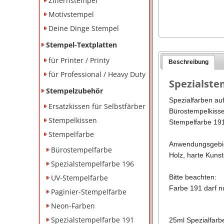
Ziffernstempel
Motivstempel
Deine Dinge Stempel
Stempel-Textplatten
für Printer / Printy
Beschreibung
für Professional / Heavy Duty
Spezialste
Stempelzubehör
Spezialfarben auf
Ersatzkissen für Selbstfärber
Bürostempelkisse
Stempelkissen
Stempelfarbe 191 
Stempelfarbe
Anwendungsgebi
Bürostempelfarbe
Holz, harte Kunst
Spezialstempelfarbe 196
UV-Stempelfarbe
Bitte beachten:
Farbe 191 darf n
Paginier-Stempelfarbe
Neon-Farben
Spezialstempelfarbe 191
25ml Spezialfarbe