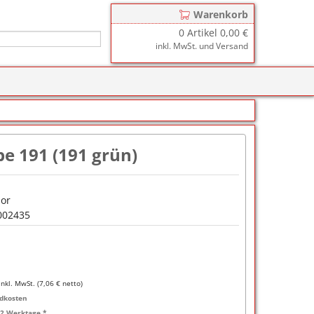
Warenkorb
0
Artikel
0,00 €
inkl. MwSt. und Versand
r
zkissen für COLOP Printer
y
tzkissen für COLOP Heavy Duty
stempelkissen
e 191 (191 grün)
zkissen für TRODAT Printy
d III
stempelfarbe
zkissen für TRODAT Professional
er-Stempelkissen
ialstempelfarbe 196
lor
002435
tempelfarbe
nier-Stempelfarbe
-Farben
inkl. MwSt. (
7,06
€ netto)
dkosten
ialstempelfarbe 191
-2 Werktage *