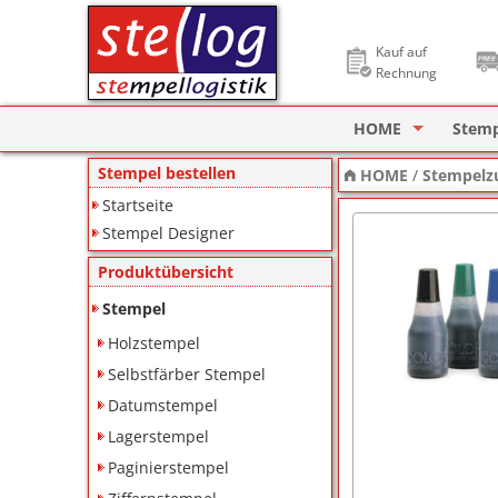
Kauf auf
Rechnung
HOME
Stem
Stempel Designer
Holzs
Stempel bestellen
HOME
/
Stempelz
Startseite
ImageCard Design
Selbs
Stempel Designer
Datu
Produktübersicht
Lager
Stempel
Holzstempel
Pagin
Selbstfärber Stempel
Ziffe
Datumstempel
Lagerstempel
Motiv
Paginierstempel
Deine