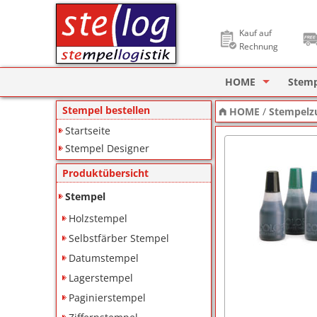
Kauf auf
Rechnung
HOME
Stem
Stempel Designer
Holzs
Stempel bestellen
HOME
/
Stempelz
Startseite
ImageCard Design
Selbs
Stempel Designer
Datu
Produktübersicht
Lager
Stempel
Holzstempel
Pagin
Selbstfärber Stempel
Ziffe
Datumstempel
Lagerstempel
Motiv
Paginierstempel
Deine