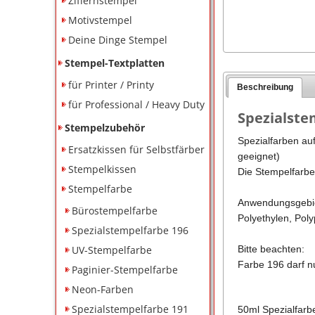
Ziffernstempel
Motivstempel
Deine Dinge Stempel
Stempel-Textplatten
für Printer / Printy
Beschreibung
für Professional / Heavy Duty
Spezialste
Stempelzubehör
Spezialfarben auf
Ersatzkissen für Selbstfärber
geeignet)
Stempelkissen
Die Stempelfarbe 
Stempelfarbe
Anwendungsgebi
Bürostempelfarbe
Polyethylen, Poly
Spezialstempelfarbe 196
UV-Stempelfarbe
Bitte beachten:
Farbe 196 darf n
Paginier-Stempelfarbe
Neon-Farben
Spezialstempelfarbe 191
50ml Spezialfarbe