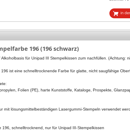
Stempel Kugelschreiber
Taucherstempel
in de
Geocaching-Stempel
Lehrerstempel
Kinderstempel
mpelfarbe 196 (196 schwarz)
 Alkoholbasis für Unipad III Stempelkissen zum nachfüllen. (Achtung: 
196 ist eine schnelltrocknende Farbe für glatte, nicht saugfähige Ober
ete:
propylen, Folien (PE), harte Kunststoffe, Kataloge, Prospekte, Glanzpa
ur mit lösungsmittelbeständigen Lasergummi-Stempeln verwendet wer
 196, schnelltrocknend, nur für Unipad III-Stempelkissen