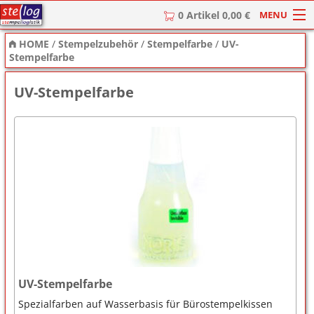
MENU
0 Artikel 0,00 €
HOME
/
Stempelzubehör
/
Stempelfarbe
/
UV-
HOME
Stempelfarbe
Stempel
UV-Stempelfarbe
Stempel-Textplatten
Stempelzubehör
UV-Stempelfarbe
Spezialfarben auf Wasserbasis für Bürostempelkissen