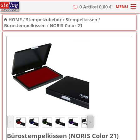
MENU
0 Artikel 0,00 €
HOME
/
Stempelzubehör
/
Stempelkissen
/
HOME
Bürostempelkissen
/
NORIS Color 21
Stempel
Stempel-Textplatten
Stempelzubehör
˂
˃
Bürostempelkissen (NORIS Color 21)