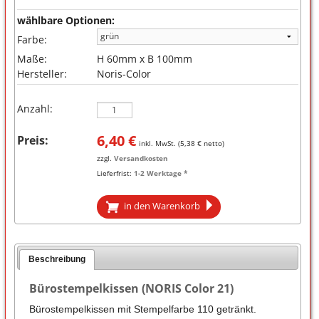
wählbare Optionen:
Farbe:
Maße:
H 60mm x B 100mm
Hersteller:
Noris-Color
Anzahl:
6,40
€
Preis:
inkl. MwSt. (
5,38
€ netto)
zzgl.
Versandkosten
Lieferfrist:
1-2 Werktage *
in den Warenkorb
Beschreibung
Bürostempelkissen (NORIS Color 21)
Bürostempelkissen mit Stempelfarbe 110 getränkt.