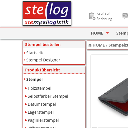
Kauf auf
Rechnung
HOME
Stem
Stempel Designer
Holzs
Stempel bestellen
HOME
/
Stempelz
Startseite
ImageCard Design
Selbs
Stempel Designer
Datu
Produktübersicht
Lager
Stempel
Holzstempel
Pagin
Selbstfärber Stempel
Ziffe
Datumstempel
Lagerstempel
Motiv
Paginierstempel
Deine