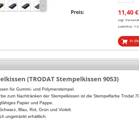
˃
Stempel Kugelschreiber
Taucherstempel
11,40
€
Preis:
Geocaching-Stempel
zzgl.
Versand
Lieferfrist:
1-
Lehrerstempel
in d
Kinderstempel
lkissen (TRODAT Stempelkissen 9053)
ssen für Gummi- und Polymerstempel.
be zum Nachtränken der Stempelkissen ist die Stempelfarbe Trodat 7
gfähiges Papier und Pappe.
chwarz, Blau, Rot, Grün und Violett.
ch ungetränkt erhältlich.