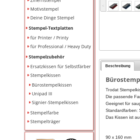
Ziffernstempel
˂
Motivstempel
Deine Dinge Stempel
Stempel-Textplatten
für Printer / Printy
für Professional / Heavy Duty
Stempelzubehör
Ersatzkissen für Selbstfärber
Beschreibung
Stempelkissen
Bürostempe
Bürostempelkissen
Trodat Stempelki
Unipad III
Die passende Far
Signier-Stempelkissen
Geeignet für sau
Standardfarben: S
Stempelfarbe
Das Kissen ist au
Stempelträger
90 x 160 mm