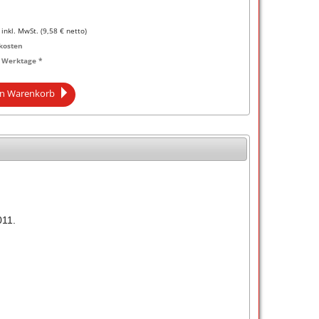
inkl. MwSt. (
9,58
€ netto)
kosten
2 Werktage *
en Warenkorb
011.