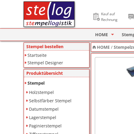
Kauf auf
Rechnung
HOME
Stem
Stempel Designer
Holzs
Stempel bestellen
HOME
/
Stempelz
Startseite
ImageCard Design
Selbs
Stempel Designer
Datu
Produktübersicht
Lager
Stempel
Holzstempel
Pagin
Selbstfärber Stempel
Ziffe
Datumstempel
Lagerstempel
Motiv
Paginierstempel
Deine