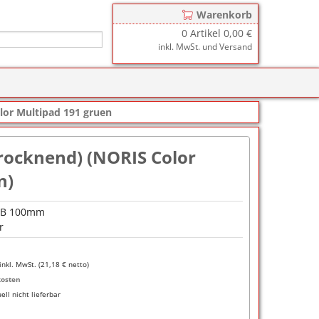
Warenkorb
0
Artikel
0,00 €
inkl. MwSt. und Versand
r
zkissen für COLOP Printer
lor Multipad 191 gruen
y
tzkissen für COLOP Heavy Duty
stempelkissen
trocknend) (NORIS Color
zkissen für TRODAT Printy
d III
stempelfarbe
n)
zkissen für TRODAT Professional
er-Stempelkissen
ialstempelfarbe 196
 B 100mm
tempelfarbe
r
nier-Stempelfarbe
inkl. MwSt. (
21,18
€ netto)
-Farben
kosten
ell nicht lieferbar
ialstempelfarbe 191