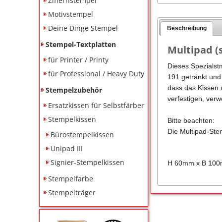
Ziffernstempel
Motivstempel
Deine Dinge Stempel
Beschreibung
Stempel-Textplatten
Multipad (
für Printer / Printy
Dieses Spezialstm
für Professional / Heavy Duty
191 getränkt und
dass das Kissen a
Stempelzubehör
verfestigen, ver
Ersatzkissen für Selbstfärber
Stempelkissen
Bitte beachten:
Die Multipad-Ste
Bürostempelkissen
Unipad III
Signier-Stempelkissen
H 60mm x B 10
Stempelfarbe
Stempelträger