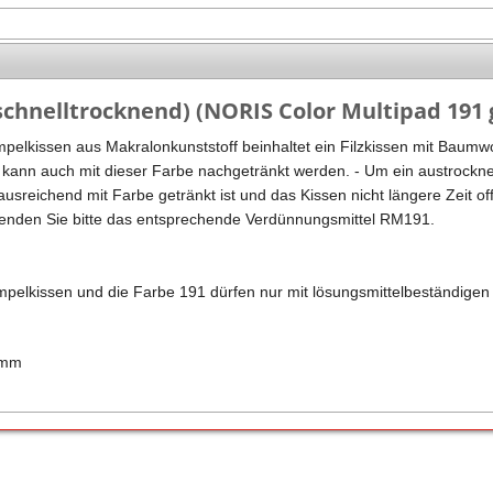
Stempel Kugelschreiber
Taucherstempel
Geocaching-Stempel
schnelltrocknend) (NORIS Color Multipad 191 
Lehrerstempel
pelkissen aus Makralonkunststoff beinhaltet ein Filzkissen mit Baumwol
Kinderstempel
 kann auch mit dieser Farbe nachgetränkt werden. - Um ein austrocknen
usreichend mit Farbe getränkt ist und das Kissen nicht längere Zeit off
wenden Sie bitte das entsprechende Verdünnungsmittel RM191.
mpelkissen und die Farbe 191 dürfen nur mit lösungsmittelbeständig
0mm