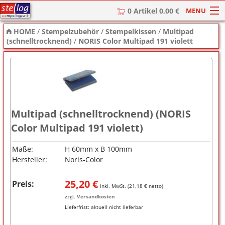
MENU
0 Artikel 0,00 €
HOME
/
Stempelzubehör
/
Stempelkissen
/
Multipad
HOME
(schnelltrocknend)
/
NORIS Color Multipad 191 violett
Stempel
Stempel-Textplatten
Stempelzubehör
Multipad (schnelltrocknend) (NORIS
Color Multipad 191 violett)
Maße:
H 60mm x B 100mm
Hersteller:
Noris-Color
25,20
€
Preis:
inkl. MwSt. (
21,18
€ netto)
zzgl.
Versandkosten
Lieferfrist:
aktuell nicht lieferbar