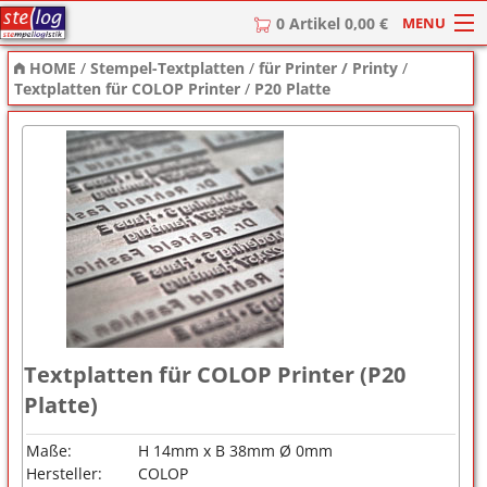
MENU
0 Artikel 0,00 €
HOME
/
Stempel-Textplatten
/
für Printer / Printy
/
HOME
Textplatten für COLOP Printer
/
P20 Platte
Stempel
Stempel-Textplatten
Stempelzubehör
Textplatten für COLOP Printer (P20
Platte)
Maße:
H 14mm x B 38mm Ø 0mm
Hersteller:
COLOP