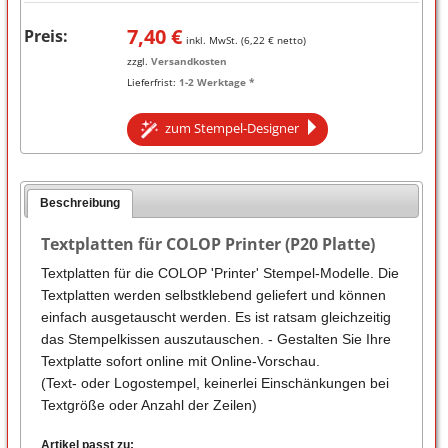
7,40
€
Preis:
inkl. MwSt. (
6,22
€ netto)
zzgl.
Versandkosten
Lieferfrist:
1-2 Werktage *
zum Stempel-Designer
Beschreibung
Textplatten für COLOP Printer (P20 Platte)
Textplatten für die COLOP 'Printer' Stempel-Modelle. Die
Textplatten werden selbstklebend geliefert und können
einfach ausgetauscht werden. Es ist ratsam gleichzeitig
das Stempelkissen auszutauschen. - Gestalten Sie Ihre
Textplatte sofort online mit Online-Vorschau.
(Text- oder Logostempel, keinerlei Einschänkungen bei
Textgröße oder Anzahl der Zeilen)
Artikel passt zu: